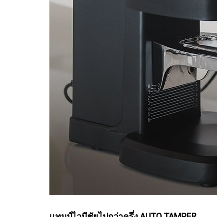
แทมป์ไวมีชัยไปกว่าครึ่ง AUTO TAMPER