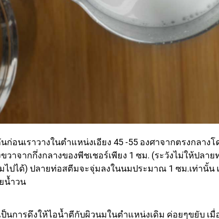
ก่อนเราวางในตำแหน่งเอียง 45 -55 องศาจากตรงกลางโดยเป
าจากกึ่งกลางของพีชเชอร์เพียง 1 ซม. (ระวังไม่ให้ปลายท่
มไปได้)
ปลายท่อสตีมจะจุ่มลงในนมประมาณ 1 ซม.เท่านั้น เ
ยน้ำวน
นการดึงให้ไอน้ำตีกับผิวนมในตำแหน่งเดิม ค่อยๆขยับ เมื่อ