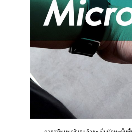
การสตีมนมจริงๆแล้วจะเป็นทักษะขั้นพื้นฐาน