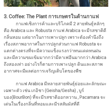
3. Coffee: The Plant การเกษตรในด้านกาแฟ
กาแฟเชิงการค้าและบริโภคมี 2 สายพันธุ์หลักๆ
คือ Arabica และ Robusta กาแฟ Arabica จะมีรสชาติดี
กลิ่นหอม แต่ยากในการเพาะปลูก เพราะต้องคำนึงถึง
เรื่องสภาพอากาศในการปลูกส่วนกาแฟ Robusta จะ
แตกต่างตรงที่จะมีความแข็งแรงกว่าทนแดดทนฝน
และมีความขมเข้มมากกว่ามีคาเฟอีนมากกว่า Arabica
ถึงสองเท่า อย่างไรก็ตามการเพาะปลูก ดินและสภาพ
อากาศจะมีผลต่อการเจริญเติบโตของพืช
กาแฟ Arabica มีหลายสายพันธุ์ย่อยและลักษณะ
เฉพาะตัว เช่น เกอิชา (Geisha/Gesha) , บูร์
บอง(BourBon) ที่จะมีรสชาติออกหวาน , Pacamara จะ
เด่นในเรื่องกลิ่นที่หอมและมีรสสัมผัสที่ดี