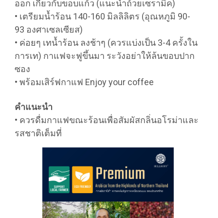
ออก เกี่ยวกับขอบแก้ว (แนะนำถ้วยเซรามิค)
• เตรียมน้ำร้อน 140-160 มิลลิลิตร (อุณหภูมิ 90-
93 องศาเซลเซียส)
• ค่อยๆ เทน้ำร้อน ลงช้าๆ (ควรแบ่งเป็น 3-4 ครั้งใน
การเท) กาแฟจะฟูขึ้นมา ระวังอย่าให้ล้นขอบปาก
ซอง
• พร้อมเสิร์ฟกาแฟ Enjoy your coffee
คำแนะนำ
• ควรดื่มกาแฟขณะร้อนเพื่อสัมผัสกลิ่นอโรม่าและ
รสชาติเต็มที่