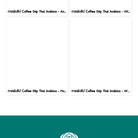
กาแฟดริป Coffee Drip Thai Arabica - Anaerobic Process 10 g x 5 Bags
กาแฟดริป Coffee Drip Thai Arabica - Wine Process 10 g x 5 Bags
กาแฟดริป Coffee Dtip Thai Arabica - Honey Process 10g. x 5 Bags
กาแฟดริป Coffee Drip Thai Arabica - Wet Process 10g. x 5 Bags