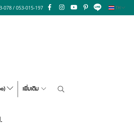
3-078 / 053-015-197
TH
ee)
เพิ่มเติม
.