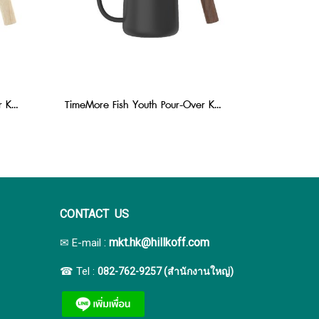
TimeMore Fish Youth Pour-Over Kettle 700 ml :White
TimeMore Fish Youth Pour-Over Kettle 700 ml : Black
CONTACT US
:
mkt.hk@hillkoff.com
✉ E-mail
☎ Tel :
082-762-9257 (สำนักงานใหญ่)