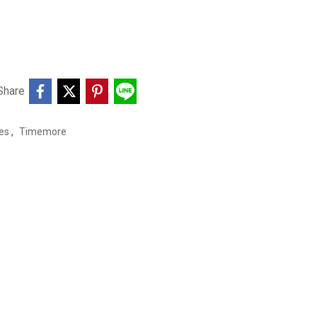
Share
,
ies
Timemore