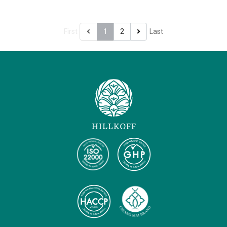
First
1
2
Last