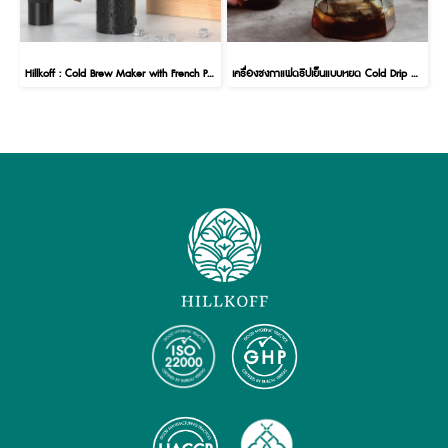
Hillkoff : Cold Brew Maker with French Press Plunger 500 ml
เครื่องชงกาแฟดริปเย็นแบบหยด Cold Drip Coffee Maker 500ml ดริปเย็น Ice Drip