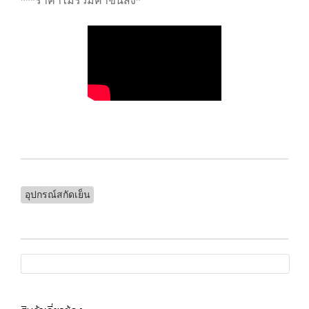
***ราคาไม่รวมค่าขนส่ง*
อุปกรณ์สกัดเย็น