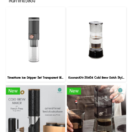
สินค้าเกี่ยวข้อง
TimeMore Ice Dripper Set Transparent Black
Koonan:KN-35404 Cold Brew Dutch Style Ice Drip Coffee Maker Dripper Mug
New
New