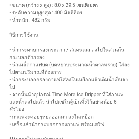
• ขนาด (กว้าง x สูง) : 8.0 x 29.5 เซนติเมตร
• ระดับความจุสูงสุด : 400 มิลลิลิตร
• น้ำหนัก : 482 กรัม
วิธีการใช้งาน
• นำกระดาษกรองกระดาา / สแตนเลส ลงไปในส่วนก้น
กระบอกตัวกรอง
• นำเมล็ดกาแฟบด (บดหยาบประมาณน้ำตาลทราย) ใส่ลง
ไปตามปริมาณที่ต้องการ
• นำกระบอกกรองกาแฟใส่ลงในเหยือกแล้วเติมน้ำเย็นลง
ไป
• จากนั้นนำอุปกรณ์ Time More Ice Dripper ที่ใส่กาแฟ
และน้ำลงไปเเล้ว นำไปแช่ในตู้เย็นทิ้งไว้อย่างน้อย 8
ชั่วโมง
• กาแฟจะค่อยๆหยดออกมา ลงในเหยือก
• เสร็จเเล้วนำกระบอกกรองกาแฟ พร้อมเสริฟ