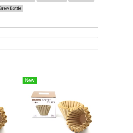
Brew Bottle
New