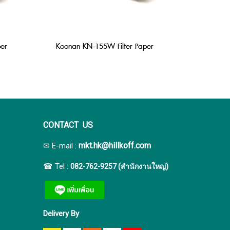
er
Koonan KN-155W Filter Paper
CONTACT US
:
mkt.hk@hillkoff.com
✉ E-mail
☎ Tel :
082-762-9257 (สำนักงานใหญ่)
Delivery By