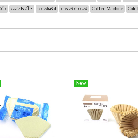
ต้า
เอสเปรสโซ่
กาแฟดริป
การดริปกาแฟ
Coffee Machine
Cold 
New