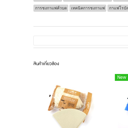
การชงกาแฟคั่วบด
เทคนิคการชงกาแฟ
กาแฟโรบัส
สินค้าเกี่ยวข้อง
New