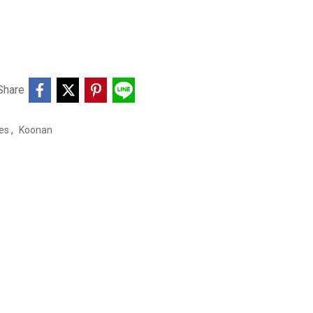
Share
,
ies
Koonan