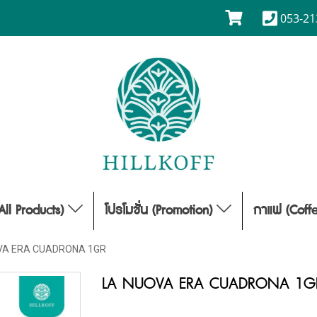
053-21
(All Products)
โปรโมชั่น (Promotion)
กาแฟ (Coff
VA ERA CUADRONA 1GR
LA NUOVA ERA CUADRONA 1G