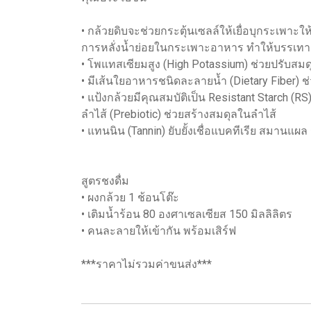
• กล้วยดิบจะช่วยกระตุ้นเซลล์ให้เยื่อบุกระเพาะ
การหลั่งน้ำย่อยในกระเพาะอาหาร ทำให้บรรเทา
• โพแทสเซียมสูง (High Potassium) ช่วยปรับสม
• มีเส้นใยอาหารชนิดละลายน้ำ (Dietary Fiber
• แป้งกล้วยมีคุณสมบัติเป็น Resistant Starch (
ลำไส้ (Prebiotic) ช่วยสร้างสมดุลในลำไส้
• แทนนิน (Tannin) ยับยั้งเชื่อแบคทีเรีย สมานแผ
สูตรชงดื่ม
• ผงกล้วย 1 ช้อนโต๊ะ
• เติมน้ำร้อน 80 องศาเซลเซียส 150 มิลลิลิตร
• คนละลายให้เข้ากัน พร้อมเสิร์ฟ
***ราคาไม่รวมค่าขนส่ง***