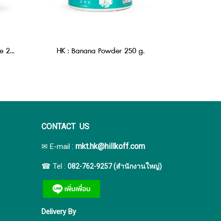
HK : Banana Powder Chocolate 250 g.
HK : Banana Powder 250 g.
CONTACT US
:
mkt.hk@hillkoff.com
✉ E-mail
☎ Tel :
082-762-9257 (สำนักงานใหญ่)
Delivery By