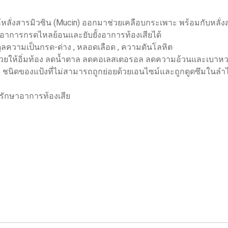
ให้หลั่งสารมิวซิน (Mucin) ออกมาช่วยเคลือบกระเพาะ พร้อมกับหลั่ง
อาการกรดไหลย้อนและยับยั้งอาการท้องเสียได้
ดุลความเป็นกรด-ด่าง , หลอดเลือด , ความดันโลหิต
) ช่วยให้อิ่มท้อง ลดน้ำตาล ลดคอเลสเตอรอล ลดความอ้วนและเบาห
RS) ชนิดของแป้งที่ไม่สามารถถูกย่อยด้วยเอนไซม์และถูกดูดซึมในลำไ
ล รักษาอาการท้องเสีย