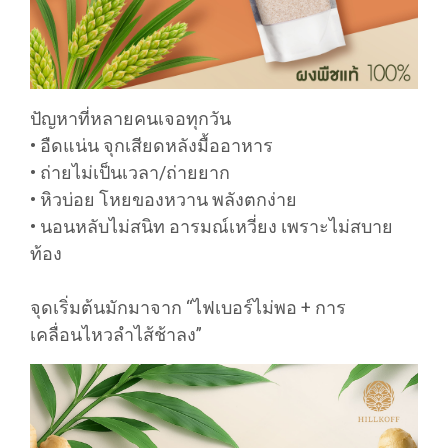
ปัญหาที่หลายคนเจอทุกวัน
• อืดแน่น จุกเสียดหลังมื้ออาหาร
• ถ่ายไม่เป็นเวลา/ถ่ายยาก
• หิวบ่อย โหยของหวาน พลังตกง่าย
• นอนหลับไม่สนิท อารมณ์เหวี่ยง เพราะไม่สบาย
ท้อง
จุดเริ่มต้นมักมาจาก “ไฟเบอร์ไม่พอ + การ
เคลื่อนไหวลำไส้ช้าลง”