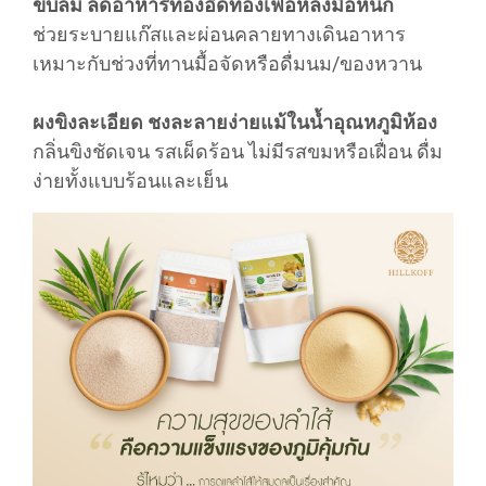
ขับลม ลดอาหารท้องอืดท้องเฟ้อหลังมื้อหนัก
ช่วยระบายแก๊สและผ่อนคลายทางเดินอาหาร
เหมาะกับช่วงที่ทานมื้อจัดหรือดื่มนม/ของหวาน
ผงขิงละเอียด ชงละลายง่ายแม้ในน้ำอุณหภูมิห้อง
กลิ่นขิงชัดเจน รสเผ็ดร้อน ไม่มีรสขมหรือเฝื่อน ดื่ม
ง่ายทั้งแบบร้อนและเย็น