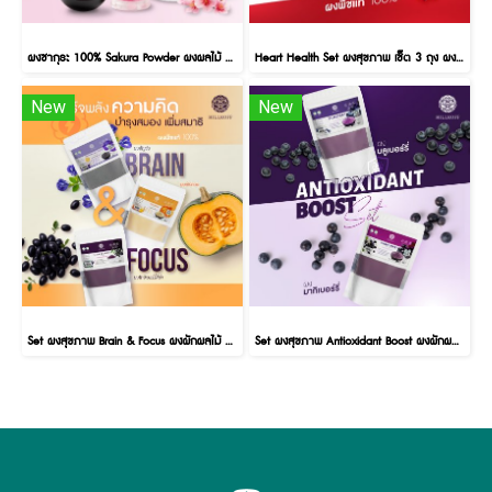
ผงซากุระ 100% Sakura Powder ผงผลไม้ ผงผัก เพื่อสุขภาพ ขนาด 100 กรัม Sakura Cherry Blossom
Heart Health Set ผงสุขภาพ เซ็ต 3 ถุง ผงแครนเบอร์รี่ ผงบีทรูท และผงราสเบอร์รี่
New
New
Set ผงสุขภาพ Brain & Focus ผงผักผลไม้ ฟักทอง, อัญชัน, และ โกจิเบอร์รี่ดำ
Set ผงสุขภาพ Antioxidant Boost ผงผักผลไม้ บลูเบอร์รี่ (Blueberry) มากิเบอร์รี่ (Maquiberry)