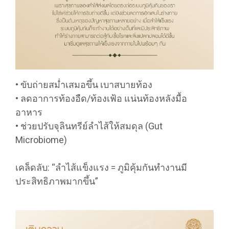
• ขับถ่ายสม่ำเสมอขึ้น เบาสบายท้อง
• ลดอาการท้องอืด/ท้องเฟ้อ แน่นท้องหลังมื้อ
อาหาร
• ช่วยปรับจุลินทรีย์ลำไส้ให้สมดุล (Gut
Microbiome)
เคล็ดลับ: “ลำไส้แข็งแรง = ภูมิคุ้มกันทำงานมี
ประสิทธิภาพมากขึ้น”