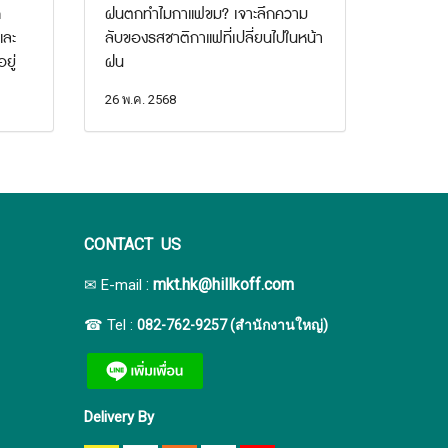
ก
ฝนตกทำไมกาแฟขม? เจาะลึกความ
และ
ลับของรสชาติกาแฟที่เปลี่ยนไปในหน้า
ยู่
ฝน
26 พ.ค. 2568
CONTACT US
:
mkt.hk@hillkoff.com
✉ E-mail
☎ Tel :
082-762-9257 (สำนักงานใหญ่)
Delivery By