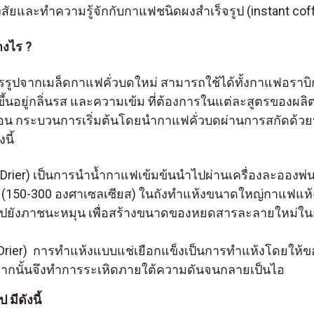
สัยและทำความรู้จักกับกาแฟชนิดผงสำเร็จรูป (instant cof
างไร ?
ูปจากเมล็ดกาแฟคั่วบดใหม่ สามารถใช้ได้ทั้งกาแฟอราบิก้า
ึ้นอยู่กลิ่นรส และความเข้ม ที่ต้องการในแต่ละสูตรของผล
้อน กระบวนการเริ่มต้นโดยนำกาแฟคั่วบดผ่านการสกัดด้วยน
งนี้
rier) เป็นการนำน้ำกาแฟเข้มข้นนำไปผ่านเครื่องละอองพ
น (150-300 องศาเซลเซียส) ในถังทำแห้งขนาดใหญ่กาแฟแห้
่งไปยังภาชนะหมุน เพื่อสร้างขนาดของหยดสารละลายใหม่ใน
 Drier) การทำแห้งแบบแช่เยือกแข็งเป็นการทำแห้งโดยให้ขอ
จากนั้นจึงทำการระเหิดภายใต้ความดันจนกลายเป็นไอ
มีดังนี้