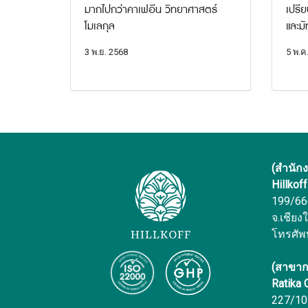
มากไปกว่าคาเฟอีน วิทยาศาสตร์
เปรี
โมเลกุล
และมั
3 พ.ย. 2568
5 พ.ค
(สำนัก
Hillkof
199/666 
จ.เชียง
โทรศัพ
(สาขาก
Ratika
227/10 