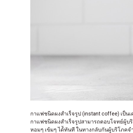
กาแฟชนิดผงสำเร็จรูป (instant coffee) เป็นเ
กาแฟชนิดผงสำเร็จรูปสามารถตอบโจทย์ผู้บริโภค
หอมๆ เข้มๆ ได้ัทันที ในทางกลับกันผู้บริโภค