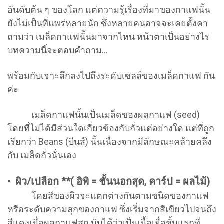
อันดับต้น ๆ ของโลก แต่ความรู้เรื่องที่มาของกาแฟนั้น
ยังไม่เป็นที่แพร่หลายนัก ซึ่งหลายคนอาจจะเคยตั้งคา
ถามว่า เมล็ดกาแฟนั้นมาจากไหน หน้าตาเป็นอย่างไร
บทความนี้จะตอบคำถาม…
พร้อมกับเจาะลึกลงไปถึงระดับเซลล์ของเมล็ดกาแฟ กัน
ค่ะ
เมล็ดกาแฟนั้นเป็นเมล็ดของผลกาแฟ (seed)
โดยที่ไม่ได้มีส่วนใดเกี่ยวข้องกับถั่วแต่อย่างใด แต่ที่ถูก
เรียกว่า Beans (บีนส์) นั้นเนื่องจากมีลักษณะคล้ายคลึง
กับ เมล็ดถั่วนั่นเอง
• ผิว/เปลือก **( อิพิ = ชั้นนอกสุด, คาร์ป = ผลไม้)
โดยสีของผิวจะแตกต่างกันตามชนิดของกาแฟ
หรือระดับความสุกของกาแฟ ซึ่งเริ่มจากสีเขียวไปจนถึง
สีแดงเมื่อผลกาแฟสุก นับได้ว่าเป็นเนื้อเยื่อชั้นแรกที่