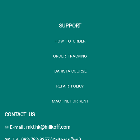
SUPPORT
HOW TO ORDER
ORDER TRACKING
BARISTA COURSE
REPAIR POLICY
MACHINE FOR RENT
CONTACT US
:
mkt.hk@hillkoff.com
✉ E-mail
☎ Tel :
082-762-9257 (สำนักงานใหญ่)