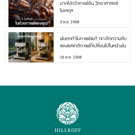
มากไปกว่าคาเฟอีน วิทยาศาสตร์
โมเลกุล
3 พ.ย. 2568
ฝนตกทำไมกาแฟขม? เจาะลึกความลับ
ของรสชาติกาแฟที่เปลี่ยนไปในหน้าฝน
26 พ.ค. 2568