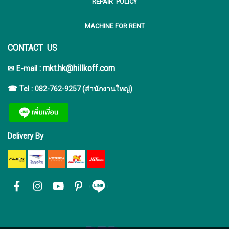
REPAIR POLICY
MACHINE FOR RENT
CONTACT US
:
mkt.hk@hillkoff.com
✉ E-mail
☎ Tel :
082-762-9257 (สำนักงานใหญ่)
Delivery By